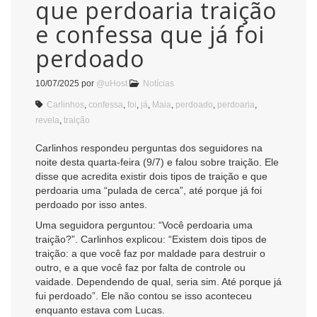
que perdoaria traição
e confessa que já foi
perdoado
10/07/2025
por
@uHost
Notícias
Carlinhos
,
confessa
,
foi
,
já
,
Maia
,
perdoado
,
perdoaria
,
revela
,
traição
Carlinhos respondeu perguntas dos seguidores na
noite desta quarta-feira (9/7) e falou sobre traição. Ele
disse que acredita existir dois tipos de traição e que
perdoaria uma “pulada de cerca”, até porque já foi
perdoado por isso antes.
Uma seguidora perguntou: “Você perdoaria uma
traição?”. Carlinhos explicou: “Existem dois tipos de
traição: a que você faz por maldade para destruir o
outro, e a que você faz por falta de controle ou
vaidade. Dependendo de qual, seria sim. Até porque já
fui perdoado”. Ele não contou se isso aconteceu
enquanto estava com Lucas.