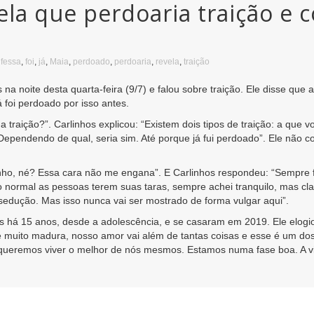
ela que perdoaria traição e c
fessa
,
foi
,
já
,
Maia
,
perdoado
,
perdoaria
,
revela
,
traição
 noite desta quarta-feira (9/7) e falou sobre traição. Ele disse que acr
 foi perdoado por isso antes.
raição?”. Carlinhos explicou: “Existem dois tipos de traição: a que vo
. Dependendo de qual, seria sim. Até porque já fui perdoado”. Ele não
ho, né? Essa cara não me engana”. E Carlinhos respondeu: “Sempre f
 normal as pessoas terem suas taras, sempre achei tranquilo, mas clar
sedução. Mas isso nunca vai ser mostrado de forma vulgar aqui”.
s há 15 anos, desde a adolescência, e se casaram em 2019. Ele elogio
é muito madura, nosso amor vai além de tantas coisas e esse é um dos 
r, queremos viver o melhor de nós mesmos. Estamos numa fase boa. A v