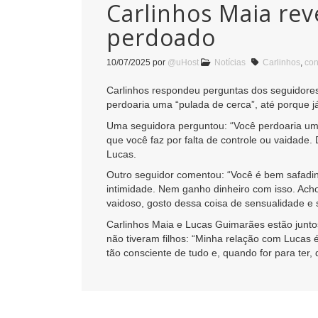
Carlinhos Maia rev
perdoado
10/07/2025
por
@uHost
Notícias
Carlinhos
,
con
Carlinhos respondeu perguntas dos seguidores na
perdoaria uma “pulada de cerca”, até porque já
Uma seguidora perguntou: “Você perdoaria uma t
que você faz por falta de controle ou vaidade
Lucas.
Outro seguidor comentou: “Você é bem safadin
intimidade. Nem ganho dinheiro com isso. Acho
vaidoso, gosto dessa coisa de sensualidade e 
Carlinhos Maia e Lucas Guimarães estão junto
não tiveram filhos: “Minha relação com Lucas 
tão consciente de tudo e, quando for para te