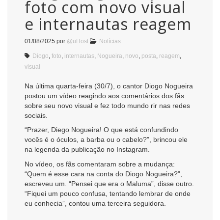
foto com novo visual
e internautas reagem
01/08/2025
por
@uHost
Notícias
Diogo
,
foto
,
internautas
,
Nogueira
,
novo
,
posta
,
reagem
,
visual
Na última quarta-feira (30/7), o cantor Diogo Nogueira
postou um vídeo reagindo aos comentários dos fãs
sobre seu novo visual e fez todo mundo rir nas redes
sociais.
“Prazer, Diego Nogueira! O que está confundindo
vocês é o óculos, a barba ou o cabelo?”, brincou ele
na legenda da publicação no Instagram.
No vídeo, os fãs comentaram sobre a mudança:
“Quem é esse cara na conta do Diogo Nogueira?”,
escreveu um. “Pensei que era o Maluma”, disse outro.
“Fiquei um pouco confusa, tentando lembrar de onde
eu conhecia”, contou uma terceira seguidora.