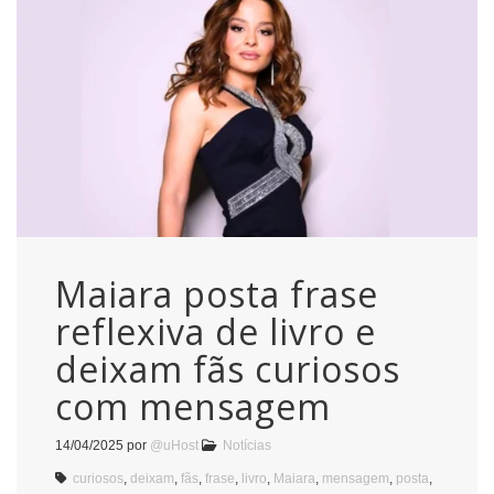
Maiara posta frase
reflexiva de livro e
deixam fãs curiosos
com mensagem
14/04/2025
por
@uHost
Notícias
curiosos
,
deixam
,
fãs
,
frase
,
livro
,
Maiara
,
mensagem
,
posta
,