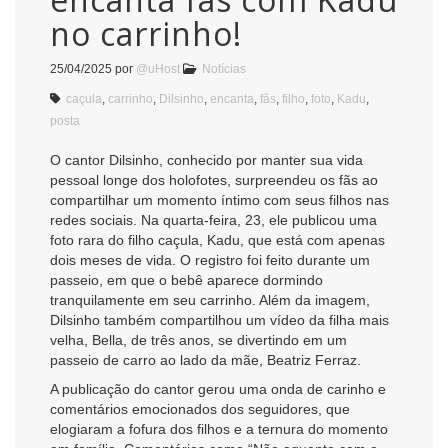
no carrinho!
25/04/2025
por
@uHost
Notícias
caçula
,
carrinho
,
Dilsinho
,
encanta
,
fãs
,
filho
,
foto
,
Kadu
,
posta
O cantor Dilsinho, conhecido por manter sua vida
pessoal longe dos holofotes, surpreendeu os fãs ao
compartilhar um momento íntimo com seus filhos nas
redes sociais. Na quarta-feira, 23, ele publicou uma
foto rara do filho caçula, Kadu, que está com apenas
dois meses de vida. O registro foi feito durante um
passeio, em que o bebê aparece dormindo
tranquilamente em seu carrinho. Além da imagem,
Dilsinho também compartilhou um vídeo da filha mais
velha, Bella, de três anos, se divertindo em um
passeio de carro ao lado da mãe, Beatriz Ferraz.
A publicação do cantor gerou uma onda de carinho e
comentários emocionados dos seguidores, que
elogiaram a fofura dos filhos e a ternura do momento