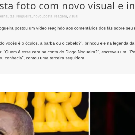
sta foto com novo visual e 
ternautas
,
Nogueira
,
novo
,
posta
,
reagem
,
visual
 Nogueira postou um vídeo reagindo aos comentários dos fãs sobre seu 
do vocês é o óculos, a barba ou o cabelo?”, brincou ele na legenda da
 “Quem é esse cara na conta do Diogo Nogueira?”, escreveu um. “Pens
u conhecia”, contou uma terceira seguidora.