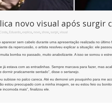
ica novo visual após surgir
Costa
,
Eduardo
,
explica
,
novo
,
show
,
surgir
,
visual
 aparecer sem cabelo durante uma apresentação realizada no último 
ante da repercussão, o artista resolveu explicar a situação: ele passou
 muita bomba no passado, muito anabolizante. A isso se somou o estr
a e já estava com as entradinhas. Sempre marcava para fazer, mas aca
ue dormir praticamente sentado”, disse o sertanejo.
eu subisse no palco careca. Até eu demorei um pouquinho para me ac
Não estou preocupado com a minha imagem, se eu estou feio ou bonito
e incomoda mais”, finalizou ele.