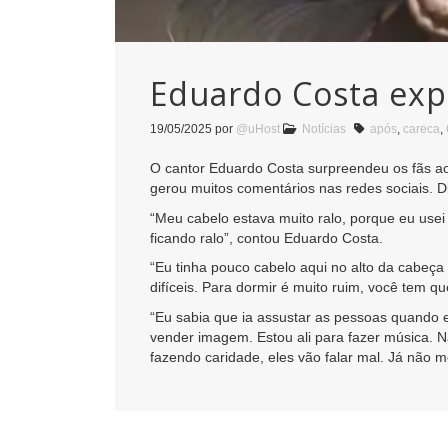
Eduardo Costa expl
19/05/2025
por
@uHost
Notícias
após
,
careca
,
O cantor Eduardo Costa surpreendeu os fãs ao
gerou muitos comentários nas redes sociais. Di
“Meu cabelo estava muito ralo, porque eu usei
ficando ralo”, contou Eduardo Costa.
“Eu tinha pouco cabelo aqui no alto da cabeç
difíceis. Para dormir é muito ruim, você tem q
“Eu sabia que ia assustar as pessoas quando 
vender imagem. Estou ali para fazer música. 
fazendo caridade, eles vão falar mal. Já não m