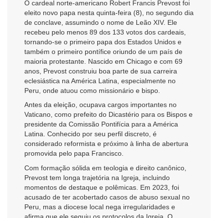
O cardeal norte-americano Robert Francis Prevost foi
eleito novo papa nesta quinta-feira (8), no segundo dia
de conclave, assumindo o nome de Leão XIV. Ele
recebeu pelo menos 89 dos 133 votos dos cardeais,
tornando-se o primeiro papa dos Estados Unidos e
também o primeiro pontífice oriundo de um país de
maioria protestante. Nascido em Chicago e com 69
anos, Prevost construiu boa parte de sua carreira
eclesiástica na América Latina, especialmente no
Peru, onde atuou como missionário e bispo.
Antes da eleição, ocupava cargos importantes no
Vaticano, como prefeito do Dicastério para os Bispos e
presidente da Comissão Pontifícia para a América
Latina. Conhecido por seu perfil discreto, é
considerado reformista e próximo à linha de abertura
promovida pelo papa Francisco.
Com formação sólida em teologia e direito canônico,
Prevost tem longa trajetória na Igreja, incluindo
momentos de destaque e polêmicas. Em 2023, foi
acusado de ter acobertado casos de abuso sexual no
Peru, mas a diocese local nega irregularidades e
afirma que ele seguiu os protocolos da Igreja. O