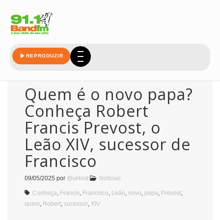
xiv
REPRODUZIR
Quem é o novo papa?
Conheça Robert
Francis Prevost, o
Leão XIV, sucessor de
Francisco
09/05/2025
por
@uHost
Notícias
Conheça
,
Francis
,
Francisco
,
Leão
,
novo
,
papa
,
Prevost
,
quem
,
Robert
,
sucessor
,
XIV