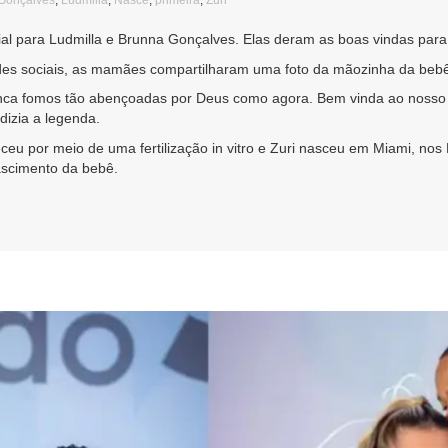
Gonçalves
,
Ludmilla
,
Nasce
,
primeira
,
Zuri
al para Ludmilla e Brunna Gonçalves. Elas deram as boas vindas para Zu
edes sociais, as mamães compartilharam uma foto da mãozinha da beb
nunca fomos tão abençoadas por Deus como agora. Bem vinda ao nosso P
dizia a legenda.
eu por meio de uma fertilização in vitro e Zuri nasceu em Miami, nos
ascimento da bebê.