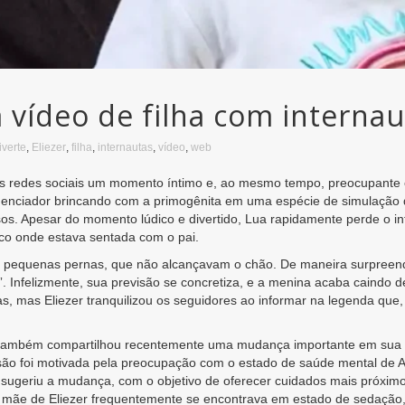
a vídeo de filha com interna
iverte
,
Eliezer
,
filha
,
internautas
,
vídeo
,
web
as redes sociais um momento íntimo e, ao mesmo tempo, preocupante co
fluenciador brincando com a primogênita em uma espécie de simulação 
s. Apesar do momento lúdico e divertido, Lua rapidamente perde o in
nco onde estava sentada com o pai.
as pequenas pernas, que não alcançavam o chão. De maneira surpreen
r”. Infelizmente, sua previsão se concretiza, e a menina acaba caindo
, mas Eliezer tranquilizou os seguidores ao informar na legenda que,
r também compartilhou recentemente uma mudança importante em sua v
isão foi motivada pela preocupação com o estado de saúde mental de
m sugeriu a mudança, com o objetivo de oferecer cuidados mais próximo
a mãe de Eliezer frequentemente se encontrava em estado de sedação, 