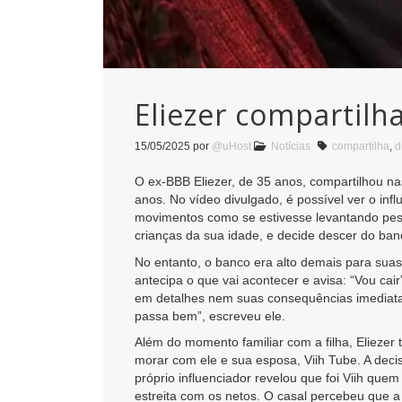
Eliezer compartilh
15/05/2025
por
@uHost
Notícias
compartilha
,
d
O ex-BBB Eliezer, de 35 anos, compartilhou n
anos. No vídeo divulgado, é possível ver o in
movimentos como se estivesse levantando peso
crianças da sua idade, e decide descer do ba
No entanto, o banco era alto demais para su
antecipa o que vai acontecer e avisa: “Vou cai
em detalhes nem suas consequências imediatas
passa bem”, escreveu ele.
Além do momento familiar com a filha, Elieze
morar com ele e sua esposa, Viih Tube. A dec
próprio influenciador revelou que foi Viih que
estreita com os netos. O casal percebeu que 