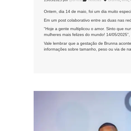
15/05/2025
por
@uHost
Notícias
Brunna
,
filha
,
Ontem, dia 14 de maio, foi um dia muito especi
Em um post colaborativo entre as duas nas r
“Hoje a gente multiplicou o amor. Sinto que 
mulheres mais felizes do mundo! 14/05/2025”, 
Vale lembrar que a gestação de Brunna acontec
informações sobre tamanho, peso ou via de n