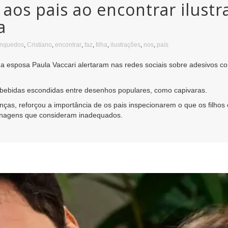
a aos pais ao encontrar ilust
a
inquedos
,
Cristiano
,
encontrar
,
faz
,
filha
,
ilustrações
,
nos
,
país
ua esposa Paula Vaccari alertaram nas redes sociais sobre adesivos 
 e bebidas escondidas entre desenhos populares, como capivaras.
anças, reforçou a importância de os pais inspecionarem o que os filh
sonagens que consideram inadequados.