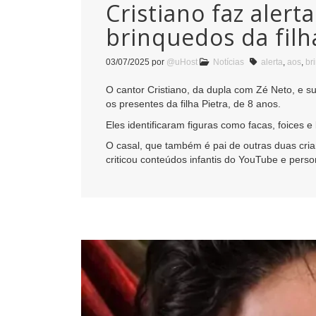
Cristiano faz alert
brinquedos da filh
03/07/2025
por
@uHost
Notícias
alerta
,
aos
,
br
O cantor Cristiano, da dupla com Zé Neto, e s
os presentes da filha Pietra, de 8 anos.
Eles identificaram figuras como facas, foices
O casal, que também é pai de outras duas cri
criticou conteúdos infantis do YouTube e per