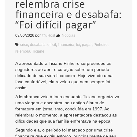
relembra crise
financeira e desabafa:
“Foi difícil pagar”
03/06/2026
por
@uHost
Notícias
crise
,
desabafa
,
difícil
,
financeira
,
foi
,
pagar
,
Pinheiro
,
relembra
,
Ticiane
A apresentadora Ticiane Pinheiro surpreendeu os
seguidores ao abrir o coração sobre um período
delicado de sua vida financeira. Hoje vivendo uma
fase confortável, ela revelou que nem sempre foi
assim.
A lembrança veio à tona enquanto Ticiane organizava
uma viagem e encontrou seu antigo álbum de
formatura em jornalismo, concluída em 1997. Ao
relembrar o momento, a apresentadora destacou as
dificuldades que sua família enfrentava na época.
Segundo ela, o período foi marcado por uma crise
financeira que exigiu esforço, principalmente de seu