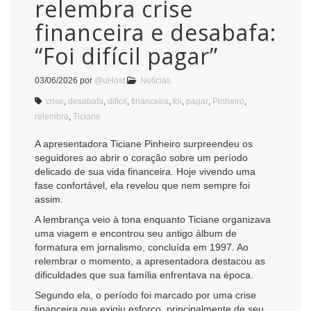
relembra crise
financeira e desabafa:
“Foi difícil pagar”
03/06/2026
por
@uHost
Notícias
crise
,
desabafa
,
difícil
,
financeira
,
foi
,
pagar
,
Pinheiro
,
relembra
,
Ticiane
A apresentadora Ticiane Pinheiro surpreendeu os
seguidores ao abrir o coração sobre um período
delicado de sua vida financeira. Hoje vivendo uma
fase confortável, ela revelou que nem sempre foi
assim.
A lembrança veio à tona enquanto Ticiane organizava
uma viagem e encontrou seu antigo álbum de
formatura em jornalismo, concluída em 1997. Ao
relembrar o momento, a apresentadora destacou as
dificuldades que sua família enfrentava na época.
Segundo ela, o período foi marcado por uma crise
financeira que exigiu esforço, principalmente de seu