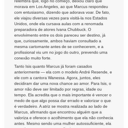
relembra que, logo no começo, deixou claro que
morava em Los Angeles, ao que Marcus respondeu
com entusiasmo, dizendo que adorava voar. De fato,
ele viajou diversas vezes para visitá-la nos Estados
Unidos, onde ela cursava aulas com a renomada
preparadora de atores Ivana Chubbuck. O
envolvimento entre os dois pareceu ser destino, já
que, curiosamente, ambos haviam consultado a
mesma cartomante antes de se conhecerem, e a
profissional viu um no jogo do outro, prevendo uma
conexão muito forte.
Tanto Isis quanto Marcus já foram casados
anteriormente — ela com o modelo André Resende, e
ele com a cantora Wanessa. Agora, juntos, eles
decidiram dar uma nova chance ao amor. Para Isis, o
amor não deve ser limitado por regras, idade ou
tempo. Ela acredita que o mais importante é vencer o
medo de que algo possa dar errado e valorizar o que
é verdadeiro. A atriz se mostra realizada ao lado de
Marcus, afirmando que encontrou alguém que a
valoriza e oferece o acolhimento que ela não conhecia
antes. Mesmo sendo uma mulher autossuficiente, ela