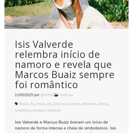
Isis Valverde
relembra início de
namoro e revela que
Marcos Buaiz sempre
foi romântico
12/05/2025
por
@uHost
Notícias
Buaiz
,
foi
,
início
,
Isis
,
Marcos
,
namoro
,
relembra
,
revela
,
romântico
,
sempre
,
Valverde
Isis Valverde e Marcus Buaiz tiveram um início de
namoro de forma intensa e cheia de simbolismos. Isis