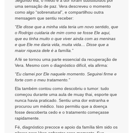
Segundo ela, o medo e a dor foram substituídos por
uma sensação de paz. Vera descreveu o momento
como algo “sobrenatural”, e compartilhou outra
mensagem que sentiu receber:
“Ele disse que a minha vida teria um novo sentido, que
o Rodrigo cuidaria de mim como se fosse Ele aqui,
que eu tinha muito o que viver ainda com as meninas
e que Ele me daria vida, muita vida… Disse que a
maior riqueza dele é a família.”
A fé se tornou uma parte essencial da recuperação de
Vera. Mesmo com o diagnóstico difícil, ela afirma:
“Eu clamei por Ele naquele momento. Seguirei firme e
forte com o meu tratamento.”
Ela também contou como descobriu o tumor: tudo
começou durante uma aula de muay thai, esporte que
nunca havia praticado. Sentiu uma dor estranha e
procurou um médico. Isso permitiu que a doença
fosse descoberta cedo e o tratamento começasse
rapidamente.
Fé, diagnóstico precoce e apoio da família têm sido os
pilares para Vera enfrentar esse momento. Sua