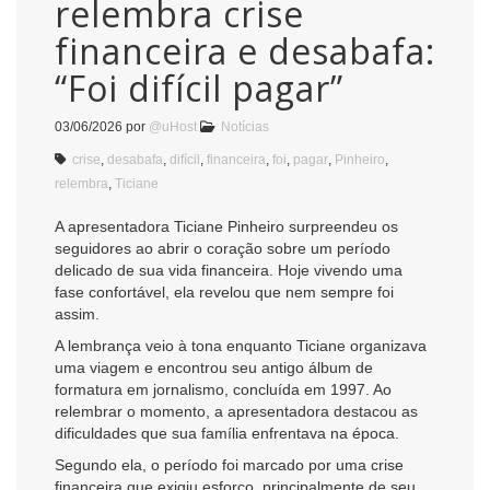
relembra crise
financeira e desabafa:
“Foi difícil pagar”
03/06/2026
por
@uHost
Notícias
crise
,
desabafa
,
difícil
,
financeira
,
foi
,
pagar
,
Pinheiro
,
relembra
,
Ticiane
A apresentadora Ticiane Pinheiro surpreendeu os
seguidores ao abrir o coração sobre um período
delicado de sua vida financeira. Hoje vivendo uma
fase confortável, ela revelou que nem sempre foi
assim.
A lembrança veio à tona enquanto Ticiane organizava
uma viagem e encontrou seu antigo álbum de
formatura em jornalismo, concluída em 1997. Ao
relembrar o momento, a apresentadora destacou as
dificuldades que sua família enfrentava na época.
Segundo ela, o período foi marcado por uma crise
financeira que exigiu esforço, principalmente de seu