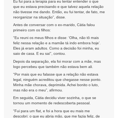
Eu fui para a terapia para eu tentar entender o que
que eu estava precisando e que talvez aquela relação
não tivesse me dando. Então, eu fui tentar, de fato, me
reorganizar na situação”, disse.
Antes de conversar com o ex-marido, Cátia falou
primeiro com os filhos:
“Eu reuni os meus filhos e disse: ‘Olha, não tô mais
feliz nessa relação e a mamãe tá indo embora hoje’.
Eles já eram adultos. Como a decisão foi minha, eu
saio de casa. E eu saí”, contou.
Depois da separação, ela foi morar com a mãe, mas
logo percebeu que também não estava bem ali.
“Por mais que eu falasse que a relação não estava
legal, ninguém acreditou que chegasse nesse ponto.
Minha mãe chorava, deprimida. Achei bonito o luto,
mas não era o meu”, afirmou.
Em seguida, Cátia decidiu viver sozinha, o que se
tornou um momento de redescoberta pessoal.
“Fui para um flat, e foi a hora que eu mais me
descobri: o que eu abria mão, que me fazia feliz, de