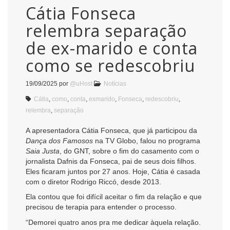
Cátia Fonseca
relembra separação
de ex-marido e conta
como se redescobriu
19/09/2025
por
@uHost
Notícias
Cátia
,
como
,
conta
,
exmarido
,
Fonseca
,
redescobriu
,
relembra
,
separação
A apresentadora Cátia Fonseca, que já participou da
Dança dos Famosos
na TV Globo, falou no programa
Saia Justa
, do GNT, sobre o fim do casamento com o
jornalista Dafnis da Fonseca, pai de seus dois filhos.
Eles ficaram juntos por 27 anos. Hoje, Cátia é casada
com o diretor Rodrigo Riccó, desde 2013.
Ela contou que foi difícil aceitar o fim da relação e que
precisou de terapia para entender o processo.
“Demorei quatro anos pra me dedicar àquela relação.