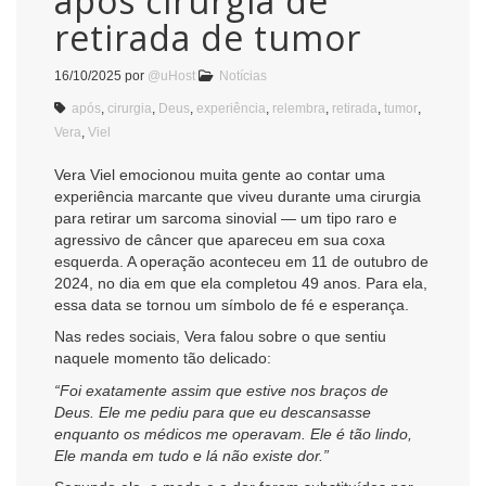
após cirurgia de
retirada de tumor
16/10/2025
por
@uHost
Notícias
após
,
cirurgia
,
Deus
,
experiência
,
relembra
,
retirada
,
tumor
,
Vera
,
Viel
Vera Viel emocionou muita gente ao contar uma
experiência marcante que viveu durante uma cirurgia
para retirar um sarcoma sinovial — um tipo raro e
agressivo de câncer que apareceu em sua coxa
esquerda. A operação aconteceu em 11 de outubro de
2024, no dia em que ela completou 49 anos. Para ela,
essa data se tornou um símbolo de fé e esperança.
Nas redes sociais, Vera falou sobre o que sentiu
naquele momento tão delicado:
“Foi exatamente assim que estive nos braços de
Deus. Ele me pediu para que eu descansasse
enquanto os médicos me operavam. Ele é tão lindo,
Ele manda em tudo e lá não existe dor.”