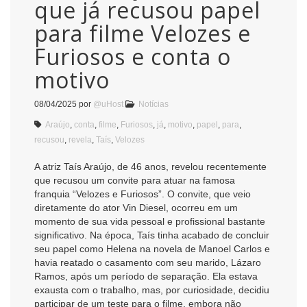
que já recusou papel
para filme Velozes e
Furiosos e conta o
motivo
08/04/2025
por
@uHost
Notícias
Araújo
,
conta
,
filme
,
Furiosos
,
já
,
motivo
,
papel
,
para
,
recusou
,
revela
,
Taís
,
Velozes
A atriz Taís Araújo, de 46 anos, revelou recentemente
que recusou um convite para atuar na famosa
franquia “Velozes e Furiosos”. O convite, que veio
diretamente do ator Vin Diesel, ocorreu em um
momento de sua vida pessoal e profissional bastante
significativo. Na época, Taís tinha acabado de concluir
seu papel como Helena na novela de Manoel Carlos e
havia reatado o casamento com seu marido, Lázaro
Ramos, após um período de separação. Ela estava
exausta com o trabalho, mas, por curiosidade, decidiu
participar de um teste para o filme, embora não