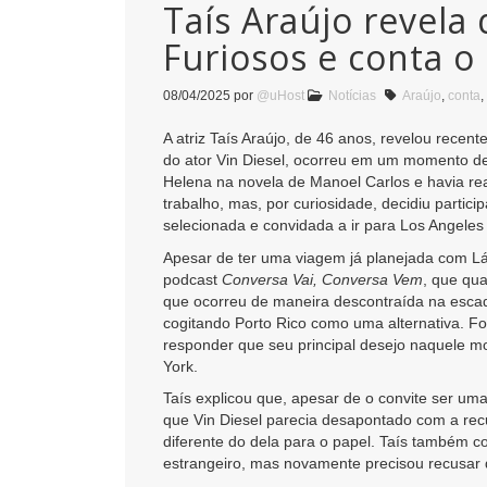
Taís Araújo revela
Furiosos e conta o
08/04/2025
por
@uHost
Notícias
Araújo
,
conta
,
A atriz Taís Araújo, de 46 anos, revelou recen
do ator Vin Diesel, ocorreu em um momento de s
Helena na novela de Manoel Carlos e havia r
trabalho, mas, por curiosidade, decidiu partici
selecionada e convidada a ir para Los Angeles
Apesar de ter uma viagem já planejada com Láz
podcast
Conversa Vai, Conversa Vem
, que qua
que ocorreu de maneira descontraída na escada
cogitando Porto Rico como uma alternativa. Foi
responder que seu principal desejo naquele mo
York.
Taís explicou que, apesar de o convite ser uma
que Vin Diesel parecia desapontado com a rec
diferente do dela para o papel. Taís também 
estrangeiro, mas novamente precisou recusar dev