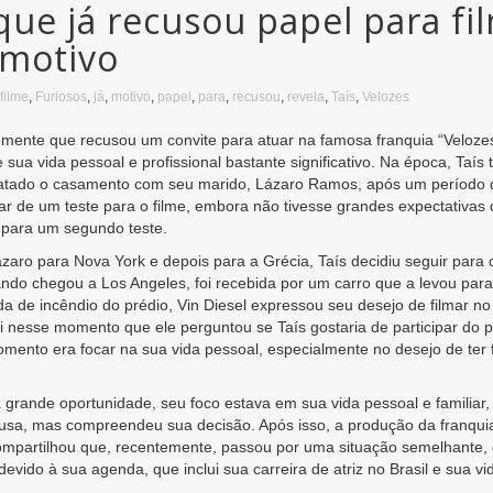
 que já recusou papel para fi
 motivo
filme
,
Furiosos
,
já
,
motivo
,
papel
,
para
,
recusou
,
revela
,
Taís
,
Velozes
temente que recusou um convite para atuar na famosa franquia “Velozes
ua vida pessoal e profissional bastante significativo. Na época, Taís
eatado o casamento com seu marido, Lázaro Ramos, após um período 
par de um teste para o filme, embora não tivesse grandes expectativas 
 para um segundo teste.
aro para Nova York e depois para a Grécia, Taís decidiu seguir para o
ndo chegou a Los Angeles, foi recebida por um carro que a levou para
 de incêndio do prédio, Vin Diesel expressou seu desejo de filmar no
 nesse momento que ele perguntou se Taís gostaria de participar do pro
mento era focar na sua vida pessoal, especialmente no desejo de ter
 grande oportunidade, seu foco estava em sua vida pessoal e familiar,
usa, mas compreendeu sua decisão. Após isso, a produção da franqui
compartilhou que, recentemente, passou por uma situação semelhante,
ido à sua agenda, que inclui sua carreira de atriz no Brasil e sua vid