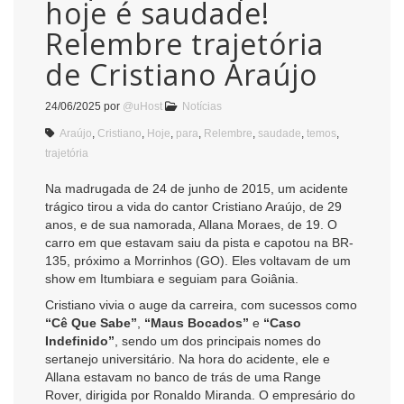
hoje é saudade!
Relembre trajetória
de Cristiano Araújo
24/06/2025
por
@uHost
Notícias
Araújo
,
Cristiano
,
Hoje
,
para
,
Relembre
,
saudade
,
temos
,
trajetória
Na madrugada de 24 de junho de 2015, um acidente
trágico tirou a vida do cantor Cristiano Araújo, de 29
anos, e de sua namorada, Allana Moraes, de 19. O
carro em que estavam saiu da pista e capotou na BR-
135, próximo a Morrinhos (GO). Eles voltavam de um
show em Itumbiara e seguiam para Goiânia.
Cristiano vivia o auge da carreira, com sucessos como
“Cê Que Sabe”
,
“Maus Bocados”
e
“Caso
Indefinido”
, sendo um dos principais nomes do
sertanejo universitário. Na hora do acidente, ele e
Allana estavam no banco de trás de uma Range
Rover, dirigida por Ronaldo Miranda. O empresário do