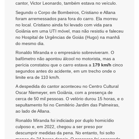
cantor, Victor Leonardo, também estava no veículo.
Segundo o Corpo de Bombeiros, Cristiano e Allana
foram arremessados para fora do carro. Ela morreu
no local. Cristiano ainda foi levado com vida para
Goiânia em uma UTI móvel, mas não resistiu e faleceu
no Hospital de Urgências de Goiás (Hugo) na manhã
do mesmo dia.
Ronaldo Miranda e o empresário sobreviveram. O
bafômetro não apontou álcool no motorista, mas a
perícia constatou que o carro estava a
179 km/h
cinco
segundos antes do acidente, em um trecho onde o
limite era de 110 km/h.
A despedida do cantor aconteceu no Centro Cultural
Oscar Niemeyer, em Goiânia, com a presença de
cerca de 50 mil pessoas. O velório durou 15 horas, e o
sepultamento foi no Cemitério Jardim das Palmeiras,
ao lado de Allana.
Ronaldo Miranda foi indiciado por duplo homicídio
culposo e, em 2022, chegou a ser preso por
descumprir medidas da pena. No entanto, foi solto
menos de 24 horas depois. O processo foi encerrado