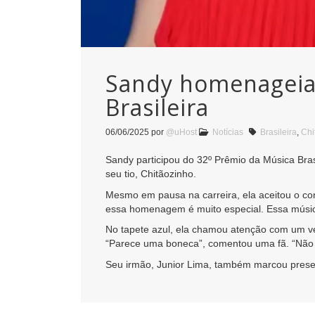
Sandy homenageia 
Brasileira
06/06/2025
por
@uHost
Notícias
Brasileira
,
Chi
Sandy participou do 32º Prêmio da Música Brasi
seu tio, Chitãozinho.
Mesmo em pausa na carreira, ela aceitou o co
essa homenagem é muito especial. Essa música 
No tapete azul, ela chamou atenção com um ve
“Parece uma boneca”, comentou uma fã. “Não 
Seu irmão, Junior Lima, também marcou prese