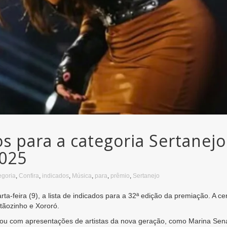
os para a categoria Sertanej
2025
egoria
,
Confira
,
indicados
,
Música
,
para
,
prêmio
,
Sertanejo
ta-feira (9), a lista de indicados para a 32ª edição da premiação. A cer
tãozinho e Xororó.
u com apresentações de artistas da nova geração, como Marina Sena e