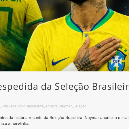
pedida da Seleção Brasileira
,
Brasileira
,
ciclo
,
despedida
,
encerra
,
Neymar
,
Seleção
tes da história recente da Seleção Brasileira. Neymar anunciou ofici
misa amarelinha.