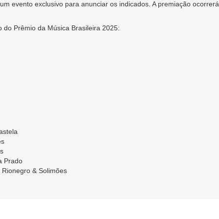
 um evento exclusivo para anunciar os indicados. A premiação ocorrerá
o do Prêmio da Música Brasileira 2025:
astela
es
us
a Prado
e Rionegro & Solimões