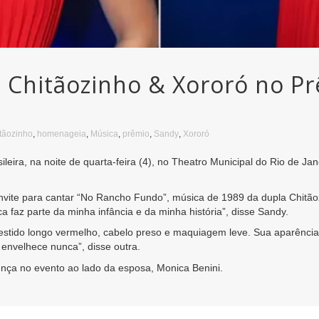
Chitãozinho & Xororó no Pr
tãozinho
,
homenageia
,
Música
,
prêmio
,
Sandy
,
Xororó
leira, na noite de quarta-feira (4), no Theatro Municipal do Rio de J
nvite para cantar “No Rancho Fundo”, música de 1989 da dupla Chitão
faz parte da minha infância e da minha história”, disse Sandy.
stido longo vermelho, cabelo preso e maquiagem leve. Sua aparência 
envelhece nunca”, disse outra.
nça no evento ao lado da esposa, Monica Benini.