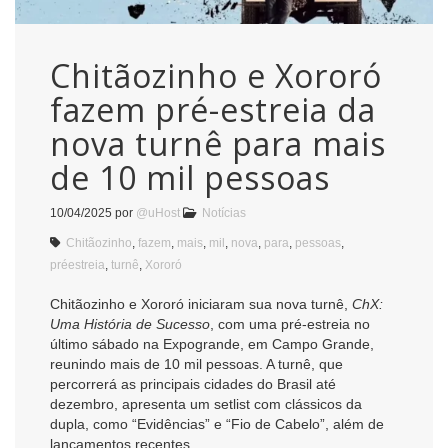
Chitãozinho e Xororó
fazem pré-estreia da
nova turnê para mais
de 10 mil pessoas
10/04/2025
por
@uHost
Notícias
Chitãozinho
,
fazem
,
mais
,
mil
,
nova
,
para
,
pessoas
,
préestreia
,
turnê
,
Xororó
Chitãozinho e Xororó iniciaram sua nova turnê,
ChX:
Uma História de Sucesso
, com uma pré-estreia no
último sábado na Expogrande, em Campo Grande,
reunindo mais de 10 mil pessoas. A turnê, que
percorrerá as principais cidades do Brasil até
dezembro, apresenta um setlist com clássicos da
dupla, como “Evidências” e “Fio de Cabelo”, além de
lançamentos recentes.