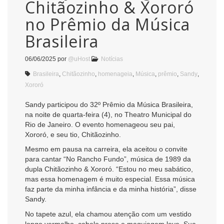
Chitãozinho & Xororó
no Prêmio da Música
Brasileira
06/06/2025
por
@uHost
Notícias
Brasileira
,
Chitãozinho
,
homenageia
,
Música
,
prêmio
,
Sandy
,
Xororó
Sandy participou do 32º Prêmio da Música Brasileira,
na noite de quarta-feira (4), no Theatro Municipal do
Rio de Janeiro. O evento homenageou seu pai,
Xororó, e seu tio, Chitãozinho.
Mesmo em pausa na carreira, ela aceitou o convite
para cantar “No Rancho Fundo”, música de 1989 da
dupla Chitãozinho & Xororó. “Estou no meu sabático,
mas essa homenagem é muito especial. Essa música
faz parte da minha infância e da minha história”, disse
Sandy.
No tapete azul, ela chamou atenção com um vestido
longo vermelho, cabelo preso e maquiagem leve. Sua