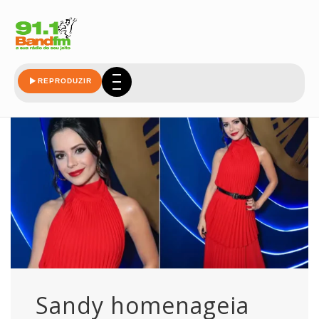
xororo
REPRODUZIR
Sandy homenageia