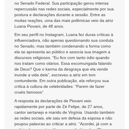
no Senado Federal. Sua participação gerou intensa
repercussão nas redes sociais, especialmente por sua
postura e declarações durante a sessão. Entre as
muitas reações, uma das mais polêmicas veio da atriz
Luana Piovani, de 48 anos.
Em seu perfil no Instagram, Luana fez duras críticas à
influenciadora, não apenas questionando sua conduta
no Senado, mas também condenando a forma como
ela se apresenta ao público e associa sua imagem a
discursos religiosos. “Eu fico com tanto ódio quando
nos tratam como otários. Essa excomungada falando
de Deus? Que o karma da desgraça que ela vende
inunde a vida dela”, escreveu a atriz em tom
contundente. Em outra publicação, ela reforçou sua
crítica à cultura de celebridades: “Parem de fazer
cruéis famosos”.
A resposta às declarações de Piovani veio
rapidamente por parte de Zé Felipe, de 27 anos,
cantor sertanejo e marido de Virgínia. Usando também
as redes sociais, ele saiu em defesa da esposa e não
poupou palavras ao criticar a atriz. “Acordei, já com a