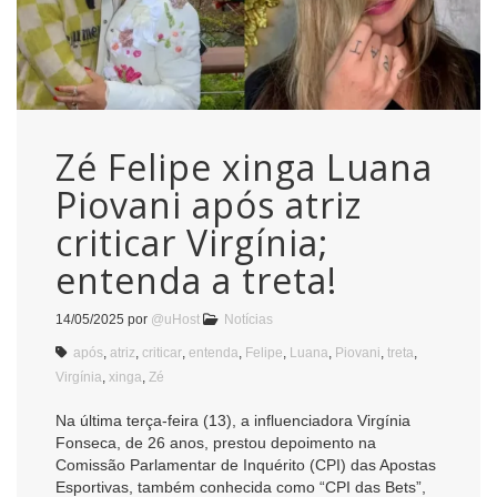
Zé Felipe xinga Luana
Piovani após atriz
criticar Virgínia;
entenda a treta!
14/05/2025
por
@uHost
Notícias
após
,
atriz
,
criticar
,
entenda
,
Felipe
,
Luana
,
Piovani
,
treta
,
Virgínia
,
xinga
,
Zé
Na última terça-feira (13), a influenciadora Virgínia
Fonseca, de 26 anos, prestou depoimento na
Comissão Parlamentar de Inquérito (CPI) das Apostas
Esportivas, também conhecida como “CPI das Bets”,