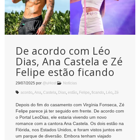
De acordo com Léo
Dias, Ana Castela e Zé
Felipe estão ficando
29/07/2025
por
@uHost
Notícias
acordo
,
Ana
,
Castela
,
Dias
,
estão
,
Felipe
,
ficando
,
Léo
,
Zé
Depois do fim do casamento com Virgínia Fonseca, Zé
Felipe parece já ter seguido em frente. De acordo com
o Portal LeoDias, ele estaria vivendo um novo
romance com a cantora Ana Castela. Os dois estão na
Flórida, nos Estados Unidos, e foram vistos juntos em
um parque de diversão. Embora tenham viajado