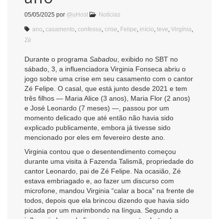
05/05/2025
por
@uHost
Notícias
ano
,
casamento
,
confessa
,
crise
,
Felipe
,
início
,
teve
,
Virgínia
,
Zé
Durante o programa
Sabadou
, exibido no SBT no
sábado, 3, a influenciadora Virginia Fonseca abriu o
jogo sobre uma crise em seu casamento com o cantor
Zé Felipe. O casal, que está junto desde 2021 e tem
três filhos — Maria Alice (3 anos), Maria Flor (2 anos)
e José Leonardo (7 meses) —, passou por um
momento delicado que até então não havia sido
explicado publicamente, embora já tivesse sido
mencionado por eles em fevereiro deste ano.
Virginia contou que o desentendimento começou
durante uma visita à Fazenda Talismã, propriedade do
cantor Leonardo, pai de Zé Felipe. Na ocasião, Zé
estava embriagado e, ao fazer um discurso com
microfone, mandou Virginia “calar a boca” na frente de
todos, depois que ela brincou dizendo que havia sido
picada por um marimbondo na língua. Segundo a