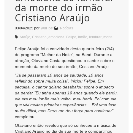
da morte do irmão
Cristiano Araújo
03/04/2025
por
@uHost
Notícias
Araújo
,
Cristiano
,
emociona
,
Felipe
,
irmão
,
lembrar
,
morte
Felipe Araújo foi o convidado desta quarta-feira (2/4)
do programa “Melhor da Noite”, na Band. Durante a
atração, Otaviano Costa questionou o cantor sobre o
momento da morte de seu irmão, Cristiano Araújo.
“Já se passaram 10 anos de saudade, 10 anos
refletindo sobre muita coisa”, iniciou Felipe. Em
seguida, o cantor goiano desabafou sobre o impacto
da perda: “Eu tinha apenas 19 anos quando ele partiu,
ele era meu irmão mais velho, meu herói. Foi com ele
que vivi muitas primeiras experiências… Foi uma fase
muito difícil, mas Deus me deu força para continuar”
,
completou.
Otaviano então revelou que só conheceu a música de
Cristiano Araújo no dia de sua morte e compartilhou