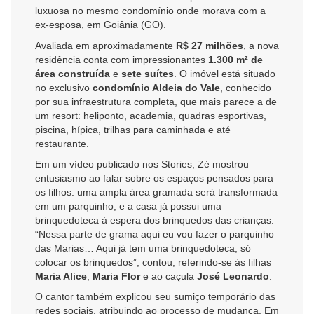
luxuosa no mesmo condomínio onde morava com a
ex-esposa, em Goiânia (GO).
Avaliada em aproximadamente
R$ 27 milhões
, a nova
residência conta com impressionantes
1.300 m² de
área construída
e
sete suítes
. O imóvel está situado
no exclusivo
condomínio Aldeia do Vale
, conhecido
por sua infraestrutura completa, que mais parece a de
um resort: heliponto, academia, quadras esportivas,
piscina, hípica, trilhas para caminhada e até
restaurante.
Em um vídeo publicado nos Stories, Zé mostrou
entusiasmo ao falar sobre os espaços pensados para
os filhos: uma ampla área gramada será transformada
em um parquinho, e a casa já possui uma
brinquedoteca à espera dos brinquedos das crianças.
“Nessa parte de grama aqui eu vou fazer o parquinho
das Marias… Aqui já tem uma brinquedoteca, só
colocar os brinquedos”, contou, referindo-se às filhas
Maria Alice
,
Maria Flor
e ao caçula
José Leonardo
.
O cantor também explicou seu sumiço temporário das
redes sociais, atribuindo ao processo de mudança. Em