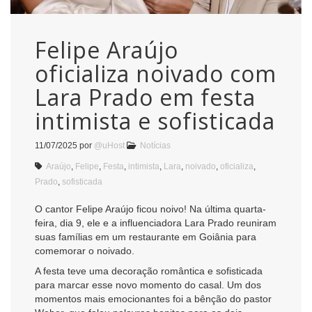
Felipe Araújo
oficializa noivado com
Lara Prado em festa
intimista e sofisticada
11/07/2025
por
@uHost
Notícias
Araújo
,
Felipe
,
Festa
,
intimista
,
Lara
,
noivado
,
oficializa
,
Prado
,
sofisticada
O cantor Felipe Araújo ficou noivo! Na última quarta-
feira, dia 9, ele e a influenciadora Lara Prado reuniram
suas famílias em um restaurante em Goiânia para
comemorar o noivado.
A festa teve uma decoração romântica e sofisticada
para marcar esse novo momento do casal. Um dos
momentos mais emocionantes foi a bênção do pastor