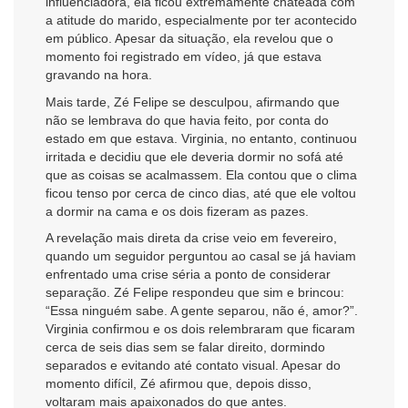
influenciadora, ela ficou extremamente chateada com
a atitude do marido, especialmente por ter acontecido
em público. Apesar da situação, ela revelou que o
momento foi registrado em vídeo, já que estava
gravando na hora.
Mais tarde, Zé Felipe se desculpou, afirmando que
não se lembrava do que havia feito, por conta do
estado em que estava. Virginia, no entanto, continuou
irritada e decidiu que ele deveria dormir no sofá até
que as coisas se acalmassem. Ela contou que o clima
ficou tenso por cerca de cinco dias, até que ele voltou
a dormir na cama e os dois fizeram as pazes.
A revelação mais direta da crise veio em fevereiro,
quando um seguidor perguntou ao casal se já haviam
enfrentado uma crise séria a ponto de considerar
separação. Zé Felipe respondeu que sim e brincou:
“Essa ninguém sabe. A gente separou, não é, amor?”.
Virginia confirmou e os dois relembraram que ficaram
cerca de seis dias sem se falar direito, dormindo
separados e evitando até contato visual. Apesar do
momento difícil, Zé afirmou que, depois disso,
voltaram mais apaixonados do que antes.