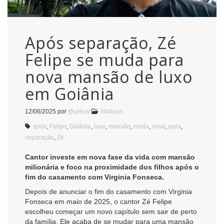
Após separação, Zé
Felipe se muda para
nova mansão de luxo
em Goiânia
12/06/2025
por
@uHost
Notícias
após
,
Felipe
,
Goiânia
,
luxo
,
mansão
,
muda
,
nova
,
para
,
separação
,
Zé
Cantor investe em nova fase da vida com mansão
milionária e foco na proximidade dos filhos após o
fim do casamento com Virginia Fonseca.
Depois de anunciar o fim do casamento com Virginia
Fonseca em maio de 2025, o cantor Zé Felipe
escolheu começar um novo capítulo sem sair de perto
da família. Ele acaba de se mudar para uma mansão