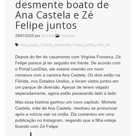
desmente boato de
Ana Castela e Zé
Felipe juntos
29/07/2025
por
@uHost
Notícias
Ana
,
boato
,
Castela
,
desmente
,
Felipe
,
juntos
,
mãe
,
Zé
Depois do fim do casamento com Virgínia Fonseca, Zé
Felipe parece já ter seguido em frente. De acordo com
o Portal LeoDias, ele estaria vivendo um novo
romance com a cantora Ana Castela. Os dois estão na
Flórida, nos Estados Unidos, e foram vistos juntos em
um parque de diversão. Apesar de terem viajado
separadamente, agora estão passeando lado a lado.
Mas essa história ganhou um novo capítulo. Michele
Castela, mãe de Ana Castela, resolveu se pronunciar
após a notícia sair na mídia. Ela comentou em uma
publicação no Instagram, negando que a filha esteja
ficando com Zé Felipe.